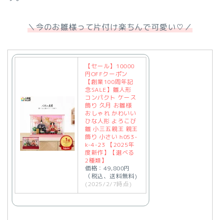
＼今のお雛様って片付け楽ちんで可愛い♡／
【セール】10000
円OFFクーポン
【創業100周年記
念SALE】雛人形
コンパクト ケース
飾り 久月 お雛様
おしゃれ かわいい
ひな人形 よろこび
雛 小三五親王 親王
飾り 小さい h053-
k-4-23 【2025年
度新作】【選べる
2種類】
価格：49,800円
（税込、送料無料)
(2025/2/7時点)