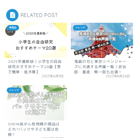
RELATED POST
新商品
トレンド
2025年最新版｜小学生の自由
鬼滅の刃と東京リベンジャー
研究おすすめテーマ20選【家
ズに共通する声優一覧｜炭治
で簡単・低予算】
郎・善逸・無一郎も出演！
2025年6月9日
2025年8月26日
トレンド
SHEIN発がん性物質の商品は
どれ?バックや子ども服は危
険?