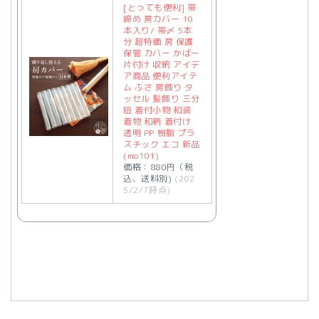
[とっても便利] 帯
締め 房カバー 10
本入り/ 帯〆 5本
分 超特価 房 保護
保管 カバー かばー
片付け 収納 アイデ
ア商品 便利アイテ
ム ふさ 房飾り タ
ッセル 髪飾り 三分
紐 着付小物 和装
着物 和柄 着付け
透明 PP 樹脂 プラ
スチック エコ 新品
(mo101)
価格：880円（税
込、送料別)
(202
5/2/7時点)