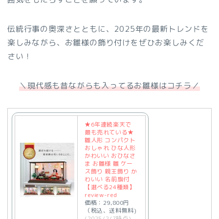
伝統行事の奥深さとともに、2025年の最新トレンドを
楽しみながら、お雛様の飾り付けをぜひお楽しみくだ
さい！
＼現代感も昔ながらも入ってるお雛様はコチラ／
★6年連続楽天で
最も売れている★
雛人形 コンパクト
おしゃれ ひな人形
かわいい おひなさ
ま お雛様 雛 ケー
ス飾り 親王飾り か
わいい 名前旗付
【選べる24種類】
review-red
価格：29,800円
（税込、送料無料)
(2025/2/7時点)