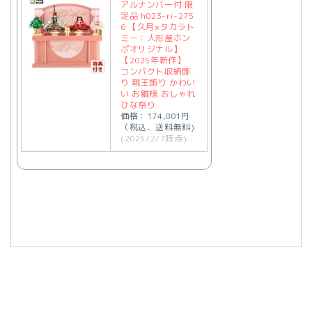
アルナンバー付 限
定品 h023-ri-275
6 【久月×タカラト
ミー：人形屋ホン
ポオリジナル】
【2025年新作】
コンパクト収納飾
り 親王飾り かわい
い お雛様 おしゃれ
ひな祭り
価格：174,801円
（税込、送料無料)
(2025/2/7時点)