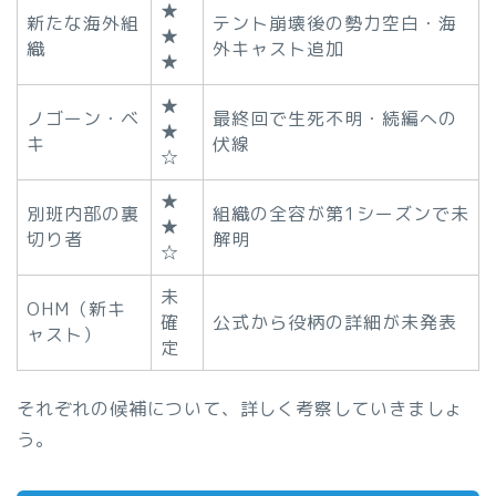
★
新たな海外組
テント崩壊後の勢力空白・海
★
織
外キャスト追加
★
★
ノゴーン・ベ
最終回で生死不明・続編への
★
キ
伏線
☆
★
別班内部の裏
組織の全容が第1シーズンで未
★
切り者
解明
☆
未
OHM（新キ
確
公式から役柄の詳細が未発表
ャスト）
定
それぞれの候補について、詳しく考察していきましょ
う。