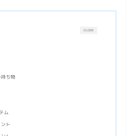
CLOSE
の持ち物
イテム
イント