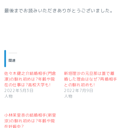
最後までお読みいただきありがとうございました。
関連
佐々木健之介結婚相手(門倉
新垣理沙の元旦那は誰で離
凛)の馴れ初めは?年齢や現
婚した理由はなぜ?再婚相手
在の仕事は?高校大学も!
との馴れ初めも!
2022年5月3日
2022年7月9日
人物
人物
小林茉里奈の結婚相手(新里
涼)の馴れ初めは?年齢や現
在妊娠中?