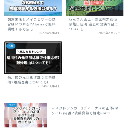
朝倉未来とメイウェザーの試
らんまん画工・野宮朔太郎役
合はいつやる?Abemaで無料
は亀田佳明!過去の出演作品に
視聴する方法も!
ついても!
2022年9月6日
2023年5月29日
人物
菊川怜の元旦那は誰で仕事は
何?離婚理由についても!
2024年11月6日
マスクドシンガー2ヴィーナスの正体(ネ
タバレ)は誰?後藤真希で確定の4つ...