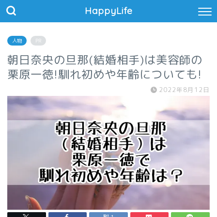
HappyLife
人物
PR
朝日奈央の旦那(結婚相手)は美容師の
栗原一徳!馴れ初めや年齢についても!
2022年8月12日
1