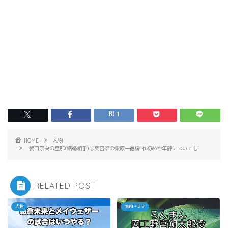
1
HOME
人物
朝日奈央の旦那(結婚相手)は美容師の栗原一徳!馴れ初めや年齢についても!
RELATED POST
人物
国内ドラマ